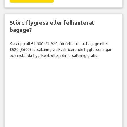
Du kan vara berättigad att få upp till 600 EUR i ersättning per
person i ditt sällskap.
GÖR ANSPRÅK NU!
Störd flygresa eller felhanterat
bagage?
Kräv upp till £1,600 (€1,920) för felhanterat bagage eller
£520 (€600) i ersättning vid kvalificerande flygförseningar
och inställda flyg. Kontrollera din ersättning gratis.