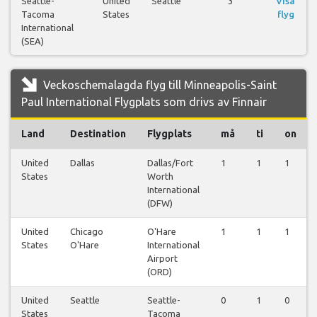
Seattle-
United
Seattle
3
Visa
Tacoma
States
flyg
International
(SEA)
Veckoschemalagda flyg till Minneapolis-Saint
Paul International Flygplats som drivs av Finnair
Land
Destination
Flygplats
må
ti
on
United
Dallas
Dallas/Fort
1
1
1
States
Worth
International
(DFW)
United
Chicago
O'Hare
1
1
1
States
O'Hare
International
Airport
(ORD)
United
Seattle
Seattle-
0
1
0
States
Tacoma