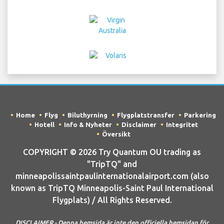
Home
Flyg
Biluthyrning
Flygplatstransfer
Parkering
Hotell
Info & Nyheter
Disclaimer
Integritet
Översikt
COPYRIGHT © 2026 Try Quantum OU trading as
"TripTQ" and
minneapolissaintpaulinternationalairport.com (also
known as TripTQ Minneapolis-Saint Paul International
Flygplats) / All Rights Reserved.
DISCLAIMER - Denna hemsida är inte den officiella hemsidan för
Minneapolis-Saint Paul International Flygplats