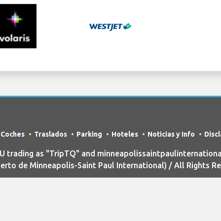
e Coches
Traslados
Parking
Hoteles
Noticias y Info
Disc
rading as "TripTQ" and minneapolissaintpaulinternationa
rto de Minneapolis-Saint Paul International) / All Rights R
 sitio web no es el sitio oficial de Aeropuerto de Minneapolis-Saint Pa