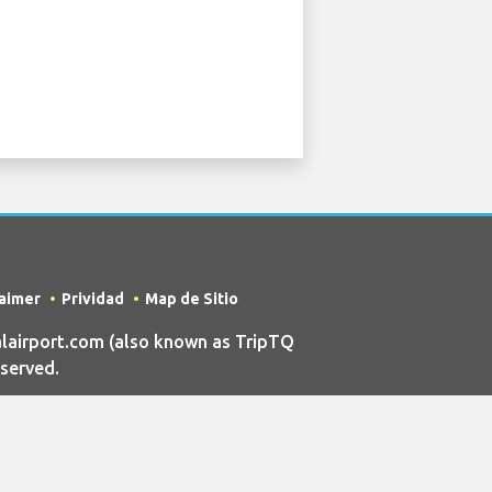
laimer
Prividad
Map de Sitio
lairport.com (also known as TripTQ
eserved.
ul International