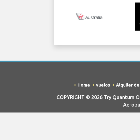
Home
vuelos
Alquiler d
COPYRIGHT © 2026 Try Quantum OU t
Aeropue
RENUNCIA - Este