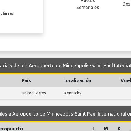
Vuelos
Des
Semanales
rolíneas
hacia y desde Aeropuerto de Minneapolis-Saint Paul Internat
País
localización
Vuel
United States
Kentucky
s a Aeropuerto de Minneapolis-Saint Paul International o
eropuerto
L
M
X