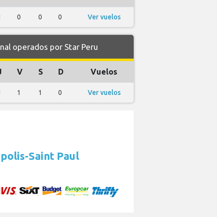
1
0
0
0
Ver vuelos
al operados por Star Peru
J
V
S
D
Vuelos
1
1
1
0
Ver vuelos
polis-Saint Paul