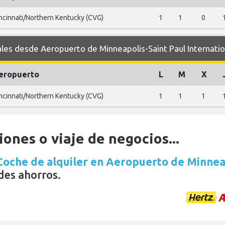
ncinnati/Northern Kentucky (CVG)
1
1
0
s desde Aeropuerto de Minneapolis-Saint Paul Internation
eropuerto
L
M
X
ncinnati/Northern Kentucky (CVG)
1
1
1
ones o viaje de negocios...
Coche de alquiler en Aeropuerto de Minnea
des ahorros.