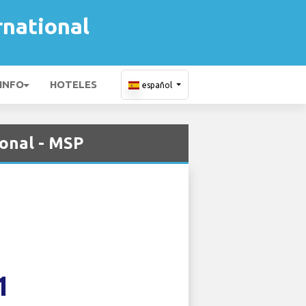
rnational
 INFO
HOTELES
español
ional - MSP
1