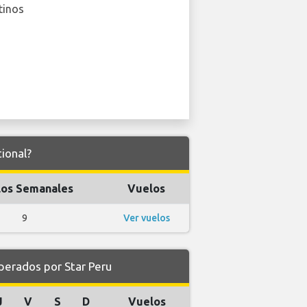
tinos
ional?
os Semanales
Vuelos
9
Ver vuelos
perados por Star Peru
J
V
S
D
Vuelos